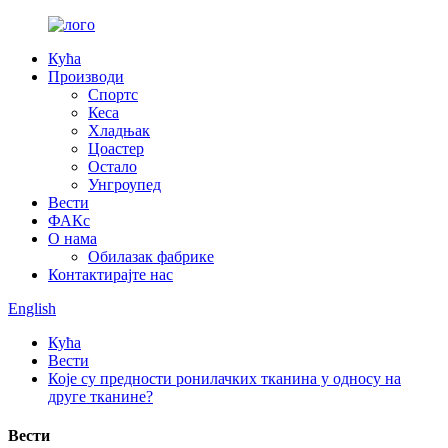
Кућа
Производи
Спортс
Кеса
Хладњак
Цоастер
Остало
Унгроупед
Вести
ФАКс
О нама
Обилазак фабрике
Контактирајте нас
English
Кућа
Вести
Које су предности ронилачких тканина у односу на
друге тканине?
Вести