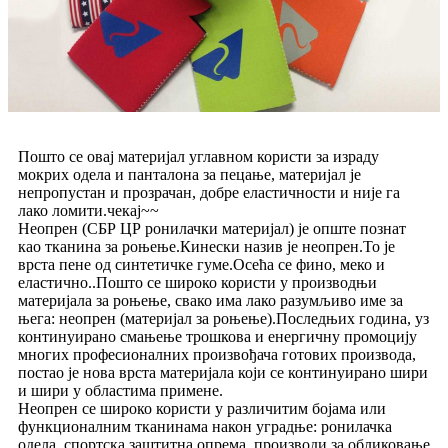
Пошто се овај материјал углавном користи за израду
мокрих одела и панталона за пецање, материјал је
непропустан и прозрачан, добре еластичности и није га
лако ломити.чекај~~
Неопрен (СБР ЦР ронилачки материјал) је опште познат
као тканина за роњење.Кинески назив је неопрен.То је
врста пене од синтетичке гуме.Осећа се фино, меко и
еластично..Пошто се широко користи у производњи
материјала за роњење, свако има лако разумљиво име за
њега: неопрен (материјал за роњење).Последњих година, уз
континуирано смањење трошкова и енергичну промоцију
многих професионалних произвођача готових производа,
постао је нова врста материјала који се континуирано шири
и шири у областима примене.
Неопрен се широко користи у различитим бојама или
функционалним тканинама након уградње: ронилачка
одела, спортска заштитна опрема, производи за обликовање