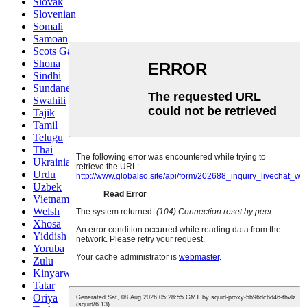
Slovak
Slovenian
Somali
Samoan
Scots Gaelic
Shona
Sindhi
Sundanese
Swahili
Tajik
Tamil
Telugu
Thai
Ukrainian
Urdu
Uzbek
Vietnamese
Welsh
Xhosa
Yiddish
Yoruba
Zulu
Kinyarwanda
Tatar
Oriya