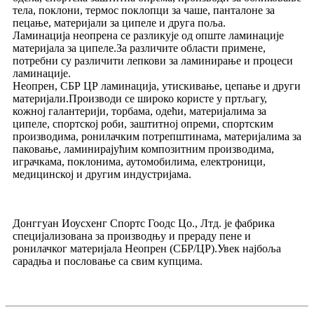
тела, поклони, термос поклопци за чаше, панталоне за
пецање, материјали за ципеле и друга поља.
Ламинација неопрена се разликује од опште ламинације
материјала за ципеле.За различите области примене,
потребни су различити лепкови за ламинирање и процеси
ламинације.
Неопрен, СБР ЦР ламинација, утискивање, цепање и други
материјали.Производи се широко користе у пртљагу,
кожној галантерији, торбама, одећи, материјалима за
ципеле, спортској роби, заштитној опреми, спортским
производима, ронилачким потрепштинама, материјалима за
паковање, ламинирајућим композитним производима,
играчкама, поклонима, аутомобилима, електроници,
медицинској и другим индустријама.
Донггуан Иоусхенг Спортс Гоодс Цо., Лтд. је фабрика
специјализована за производњу и прераду пене и
ронилачког материјала Неопрен (СБР/ЦР).Увек најбоља
сарадња и пословање са свим купцима.