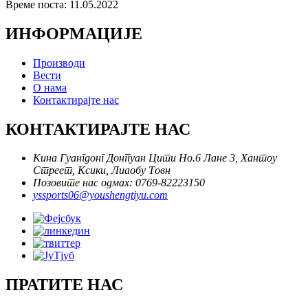
Време поста: 11.05.2022
ИНФОРМАЦИЈЕ
Производи
Вести
О нама
Контактирајте нас
КОНТАКТИРАЈТЕ НАС
Кина Гуангдонг Донггуан Цити Но.6 Лане 3, Хантоу
Стреет, Ксики, Лиаобу Товн
Позовите нас одмах: 0769-82223150
yssports06@youshengtiyu.com
ПРАТИТЕ НАС