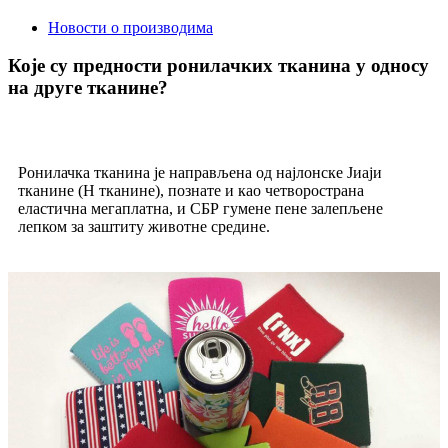
Новости о производима
Које су предности ронилачких тканина у односу
на друге тканине?
Ронилачка тканина је направљена од најлонске Јиаји
тканине (Н тканине), познате и као четворострана
еластична мегаплатна, и СБР гумене пене залепљене
лепком за заштиту животне средине.