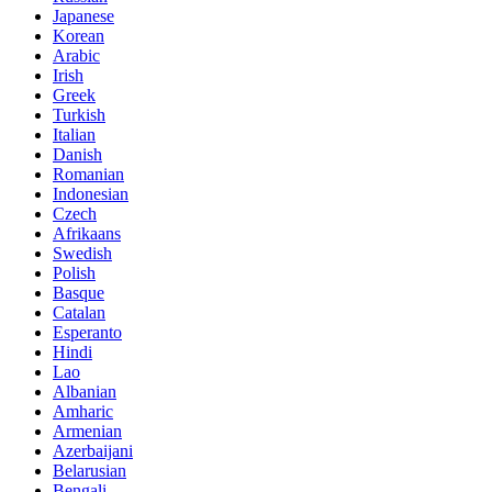
Japanese
Korean
Arabic
Irish
Greek
Turkish
Italian
Danish
Romanian
Indonesian
Czech
Afrikaans
Swedish
Polish
Basque
Catalan
Esperanto
Hindi
Lao
Albanian
Amharic
Armenian
Azerbaijani
Belarusian
Bengali